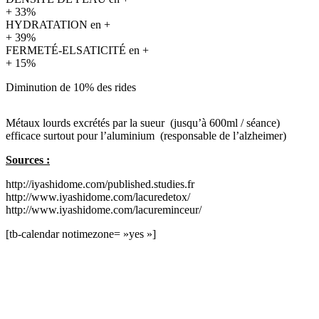
+
33%
HYDRATATION en +
+
39%
FERMETÉ-ELSATICITÉ en +
+
15%
Diminution de 10% des rides
Métaux lourds excrétés par la sueur (jusqu’à 600ml / séance)
efficace surtout pour l’aluminium (responsable de l’alzheimer)
Sources :
http://iyashidome.com/published.studies.fr
http://www.iyashidome.com/lacuredetox/
http://www.iyashidome.com/lacureminceur/
[tb-calendar notimezone= »yes »]