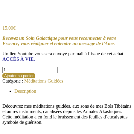
15.00
€
Recevez un Soin Galactique pour vous reconnecter à votre
Essence, vous réaligner et entendre un message de l’Âme.
Un lien Youtube vous sera envoyé par mail à l’issue de cet achat.
ACCÈS À VIE
.
quantité
de
Ajouter au panier
Soin
Catégorie :
Méditations Guidées
Galactique
Description
Découvrez mes méditations guidées, aux sons de mes Bols Tibétains
et autres instruments, canalisées depuis les Annales Akashiques.
Cette méditation a en fond le bruissement des feuilles d’eucalyptus,
symbole de guérison.