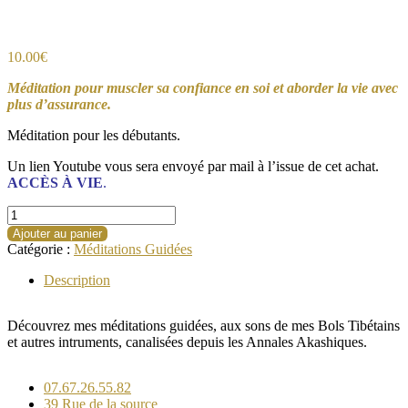
10.00
€
Méditation pour muscler sa confiance en soi et aborder la vie avec
plus d’assurance.
Méditation pour les débutants.
Un lien Youtube vous sera envoyé par mail à l’issue de cet achat.
ACCÈS À VIE
.
quantité
de
Ajouter au panier
La
Catégorie :
Méditations Guidées
confiance
en
Description
Soi
Découvrez mes méditations guidées, aux sons de mes Bols Tibétains
et autres intruments, canalisées depuis les Annales Akashiques.
07.67.26.55.82
39 Rue de la source